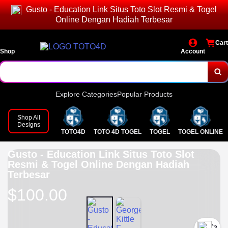
Gusto - Education Link Situs Toto Slot Resmi & Togel
Online Dengan Hadiah Terbesar
Cart
Shop
Account
Explore Categories
Popular Products
Shop All
Designs
TOTO4D
TOTO 4D TOGEL
TOGEL
TOGEL ONLINE
Gusto - Education Link Situs Toto Slot
Resmi & Togel Online Dengan Hadiah
Terbesar
$100.00